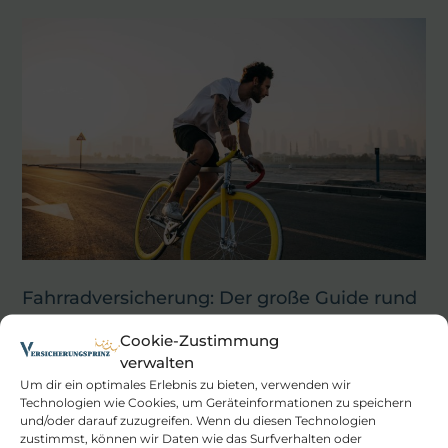
Fahrradversicherung: Der große Guide rund
um das Zweirad
Cookie-Zustimmung
12. Oktober 2020
verwalten
Ist eine Fahrradversicherung wirklich notwendig?
Um dir ein optimales Erlebnis zu bieten, verwenden wir
Technologien wie Cookies, um Geräteinformationen zu speichern
Diese Frage stellten sich neben Ihnen 2019 wohl rund
und/oder darauf zuzugreifen. Wenn du diesen Technologien
4,3
zustimmst, können wir Daten wie das Surfverhalten oder