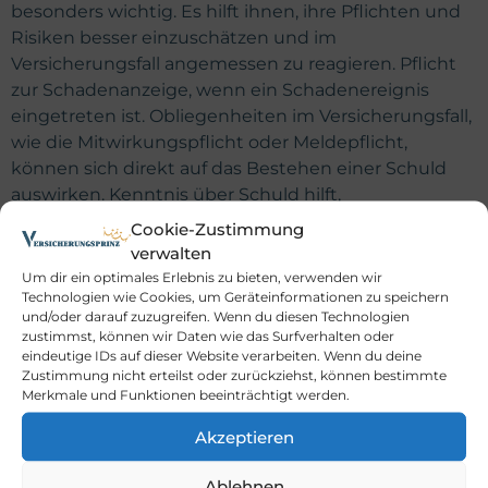
besonders wichtig. Es hilft ihnen, ihre Pflichten und
Risiken besser einzuschätzen und im
Versicherungsfall angemessen zu reagieren. Pflicht
zur Schadenanzeige, wenn ein Schadenereignis
eingetreten ist. Obliegenheiten im Versicherungsfall,
wie die Mitwirkungspflicht oder Meldepflicht,
können sich direkt auf das Bestehen einer Schuld
auswirken. Kenntnis über Schuld hilft,
ungerechtfertigte Ansprüche zu vermeiden. Risiken
Cookie-Zustimmung
und Einschränkungen: Unwissenheit über die
verwalten
eigene Schuld kann zu Nachteilen bei der
Um dir ein optimales Erlebnis zu bieten, verwenden wir
Technologien wie Cookies, um Geräteinformationen zu speichern
Schadensregulierung führen. Missverständnisse
und/oder darauf zuzugreifen. Wenn du diesen Technologien
hinsichtlich vertraglicher Pflichten können finanzielle
zustimmst, können wir Daten wie das Surfverhalten oder
Einbußen bedeuten. Verspätete Schadenmeldung
eindeutige IDs auf dieser Website verarbeiten. Wenn du deine
Zustimmung nicht erteilst oder zurückziehst, können bestimmte
kann ebenfalls den Versicherungsschutz
Merkmale und Funktionen beeinträchtigt werden.
beeinträchtigen. Nutzung der Kenntnis von Schuld
im Alltag Die Auseinandersetzung mit dem Begriff
Akzeptieren
Schuld gibt sowohl Versicherungsnehmern als auch
anderen Verbrauchern mehr Sicherheit im Umgang
Ablehnen