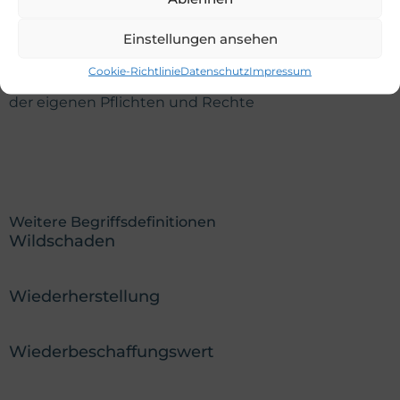
mit Verträgen und Schadensfällen: Bewusster
Abschluss und Prüfung von Versicherungsverträgen
Einstellungen ansehen
Schnelle und korrekte Reaktion im Schadensfall
Cookie-Richtlinie
Datenschutz
Impressum
Vermeidung von Streitigkeiten durch klare Kenntnis
der eigenen Pflichten und Rechte
Weitere Begriffsdefinitionen
Wildschaden
Wiederherstellung
Wiederbeschaffungswert