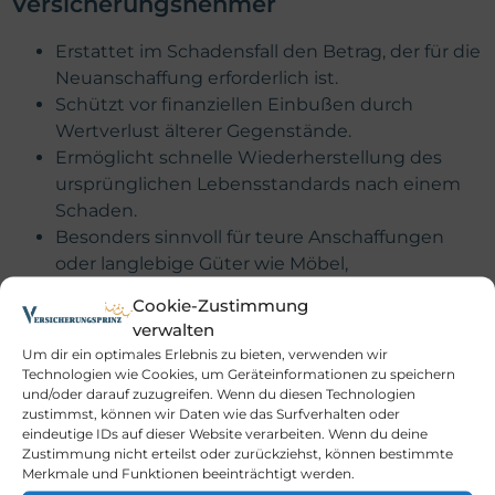
Versicherungsnehmer
Erstattet im Schadensfall den Betrag, der für die
Neuanschaffung erforderlich ist.
Schützt vor finanziellen Einbußen durch
Wertverlust älterer Gegenstände.
Ermöglicht schnelle Wiederherstellung des
ursprünglichen Lebensstandards nach einem
Schaden.
Besonders sinnvoll für teure Anschaffungen
oder langlebige Güter wie Möbel,
Haushaltsgeräte, technische Geräte und
Cookie-Zustimmung
Gebäude.
verwalten
Mögliche Risiken und Einschränkungen
Um dir ein optimales Erlebnis zu bieten, verwenden wir
Technologien wie Cookies, um Geräteinformationen zu speichern
einer Neuwertversicherung
und/oder darauf zuzugreifen. Wenn du diesen Technologien
zustimmst, können wir Daten wie das Surfverhalten oder
eindeutige IDs auf dieser Website verarbeiten. Wenn du deine
In vielen Verträgen gilt der Neuwertschutz nur
Zustimmung nicht erteilst oder zurückziehst, können bestimmte
für Gegenstände unter einer bestimmten
Merkmale und Funktionen beeinträchtigt werden.
Altersgrenze.