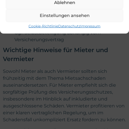
Ablehnen
Ausgeschlossene Schäden, insbesondere bei
grober Fahrlässigkeit oder Vorsatz
Einstellungen ansehen
Übliche Abnutzung und Verschleiß nicht
abgedeckt
Cookie-Richtlinie
Datenschutz
Impressum
Ggf. Selbstbeteiligung abhängig vom
Versicherungsvertrag
Wichtige Hinweise für Mieter und
Vermieter
Sowohl Mieter als auch Vermieter sollten sich
frühzeitig mit dem Thema Mietsachschaden
auseinandersetzen. Für Mieter empfiehlt sich die
sorgfältige Prüfung des Versicherungsschutzes,
insbesondere im Hinblick auf inkludierte und
ausgeschlossene Schäden. Vermieter profitieren von
einer klaren vertraglichen Regelung, um im
Schadensfall unkompliziert Ersatz fordern zu können.