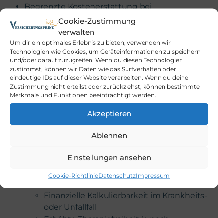
Begrenzte Kostenerstattung bei
Auslandsbehandlungen oder Wahlleistungen
Cookie-Zustimmung
im Krankenhaus
verwalten
Um dir ein optimales Erlebnis zu bieten, verwenden wir
Praktische Bedeutung und Nutzen von
Technologien wie Cookies, um Geräteinformationen zu speichern
und/oder darauf zuzugreifen. Wenn du diesen Technologien
Heilkosten
zustimmst, können wir Daten wie das Surfverhalten oder
eindeutige IDs auf dieser Website verarbeiten. Wenn du deine
Die Regelungen zu Heilkosten bieten für Patienten
Zustimmung nicht erteilst oder zurückziehst, können bestimmte
und Versicherte verschiedene Vorteile und spielen
Merkmale und Funktionen beeinträchtigt werden.
eine zentrale Rolle im Gesundheitssystem. Im Alltag
Akzeptieren
ergeben sich folgende Nutzen und Risiken:
Ablehnen
Möglicher Nutzen:
Absicherung vor unverhältnismäßig hohen
Einstellungen ansehen
Behandlungskosten
Zugang zu notwendigen medizinischen
Cookie-Richtlinie
Datenschutz
Impressum
Leistungen
Finanzielle Kalkulierbarkeit im Krankheits-
oder Unfallfall