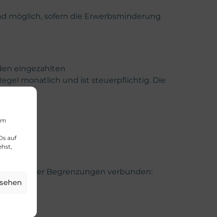
sind möglich, sofern die Erwerbsminderung
den eingezahlten
gel monatlich und ist steuerpflichtig. Die
 um
 möglich
Ds auf
ehst,
 Risiken oder Begrenzungen verbunden:
nsehen
it