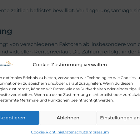
te zeitlich befristet bewilligt. Verlängerungsanträge 
ung
gt von verschiedenen Faktoren ab, insbesondere von 
ividuellen Rentenverlauf. Die Zahlung erfolgt in der Re
stellten Umfang der Erwerbsminderung:
Cookie-Zustimmung verwalten
eniger als drei Stunden Arbeitsfähigkeit täglich
in optimales Erlebnis zu bieten, verwenden wir Technologien wie Cookies,
trags, wenn teilweise Arbeitsfähigkeit besteht
formationen zu speichern und/oder darauf zuzugreifen. Wenn du diesen
tet, bei chronisch dauerhaftem Zustand auch unbefristet
gien zustimmst, können wir Daten wie das Surfverhalten oder eindeutige I
bsite verarbeiten. Wenn du deine Zustimmung nicht erteilst oder zurückzi
 Einschränkungen
estimmte Merkmale und Funktionen beeinträchtigt werden.
fenen wichtige Vorteile, ist aber auch mit bestimmten
kzeptieren
Ablehnen
Einstellungen a
undheitlich bedingter Einschränkung der Erwerbsfähigke
Cookie-Richtlinie
Datenschutz
Impressum
Falle dauerhafter Krankheit oder nach Unfällen