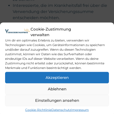
Interessierte, die im Krankheitsfall frei über die
Verwendung der Versicherungssumme
entscheiden möchten.
Nutzen und Bedeutung sowie Risiken
Cookie-Zustimmung
der Dread-Disease-Versicherung
verwalten
Um dir ein optimales Erlebnis zu bieten, verwenden wir
Technologien wie Cookies, um Geräteinformationen zu speichern
Potenzielle Vorteile für Versicherte:
und/oder darauf zuzugreifen. Wenn du diesen Technologien
zustimmst, können wir Daten wie das Surfverhalten oder
Soforteinmalzahlung ermöglicht finanzielle
eindeutige IDs auf dieser Website verarbeiten. Wenn du deine
Flexibilität nach Diagnose.
Zustimmung nicht erteilst oder zurückziehst, können bestimmte
Keine Zweckbindung: Die
Merkmale und Funktionen beeinträchtigt werden.
Versicherungsleistung kann zur Deckung von
Akzeptieren
Ausgaben, für Therapien oder zur
Einkommenssicherung genutzt werden.
Ablehnen
Zusätzliche finanzielle Sicherheit bei
Kreditverpflichtungen, für die Familie oder für
Einstellungen ansehen
Umbaumaßnahmen.
Cookie-Richtlinie
Datenschutz
Impressum
Alternative zur klassischen