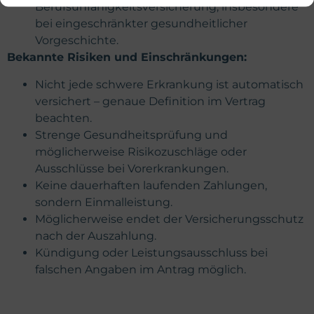
Berufsunfähigkeitsversicherung, insbesondere
bei eingeschränkter gesundheitlicher
Vorgeschichte.
Bekannte Risiken und Einschränkungen:
Nicht jede schwere Erkrankung ist automatisch
versichert – genaue Definition im Vertrag
beachten.
Strenge Gesundheitsprüfung und
möglicherweise Risikozuschläge oder
Ausschlüsse bei Vorerkrankungen.
Keine dauerhaften laufenden Zahlungen,
sondern Einmalleistung.
Möglicherweise endet der Versicherungsschutz
nach der Auszahlung.
Kündigung oder Leistungsausschluss bei
falschen Angaben im Antrag möglich.