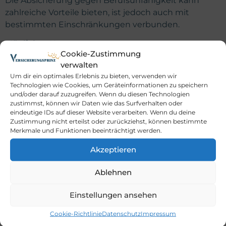
Die Absicherung gegen Berufsunfähigkeit kann
zahlreiche Vorteile bieten, ist jedoch auch mit
bestimmten Einschränkungen verbunden.
Möglicher Nutzen:
Cookie-Zustimmung
Schutz vor Einkommensverlust im
verwalten
Krankheitsfall
Um dir ein optimales Erlebnis zu bieten, verwenden wir
Technologien wie Cookies, um Geräteinformationen zu speichern
Sicherung des gewohnten Lebensstandards
und/oder darauf zuzugreifen. Wenn du diesen Technologien
Finanzielle Unabhängigkeit bei längerer
zustimmst, können wir Daten wie das Surfverhalten oder
Erkrankung oder nach einem Unfall
eindeutige IDs auf dieser Website verarbeiten. Wenn du deine
Zustimmung nicht erteilst oder zurückziehst, können bestimmte
Individuelle Vertragsgestaltung je nach Beruf,
Merkmale und Funktionen beeinträchtigt werden.
Einkommen und Gesundheitszustand
Bekannte Risiken und Einschränkungen:
Akzeptieren
Gesundheitsprüfung bei Vertragsabschluss
Ablehnen
erforderlich
Leistungen können bei bestimmten
Einstellungen ansehen
Vorerkrankungen eingeschränkt sein
Cookie-Richtlinie
Datenschutz
Impressum
Versicherungsschutz kann erlöschen, wenn